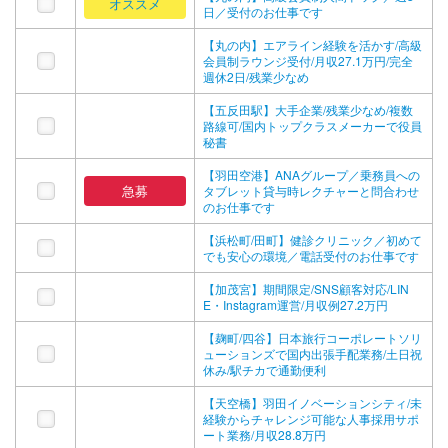
オススメ
日／受付のお仕事です
【丸の内】エアライン経験を活かす/高級
会員制ラウンジ受付/月収27.1万円/完全
週休2日/残業少なめ
【五反田駅】大手企業/残業少なめ/複数
路線可/国内トップクラスメーカーで役員
秘書
【羽田空港】ANAグループ／乗務員への
急募
タブレット貸与時レクチャーと問合わせ
のお仕事です
【浜松町/田町】健診クリニック／初めて
でも安心の環境／電話受付のお仕事です
【加茂宮】期間限定/SNS顧客対応/LIN
E・Instagram運営/月収例27.2万円
【麹町/四谷】日本旅行コーポレートソリ
ューションズで国内出張手配業務/土日祝
休み/駅チカで通勤便利
【天空橋】羽田イノベーションシティ/未
経験からチャレンジ可能な人事採用サポ
ート業務/月収28.8万円