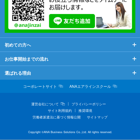
初めての方へ
初めての方へ
お仕事開始までの流れ
当社が初めての方へ
お仕事開始までの流れ
選ばれる理由
希望のお仕事につくために
マイページについて
選ばれる理由
コーポレートサイト
ANAエアラインスクール
お役立ち情報
よくある質問
充実した福利厚生
運営会社について
プライバシーポリシー
サイト利用規約
推奨環境
ビジネスマナー情報
スキルアップ支援
労働者派遣法に基づく情報公開
サイトマップ
派遣について
Copyright ©ANA Business Solutions Co.,Ltd. All rights reserved.