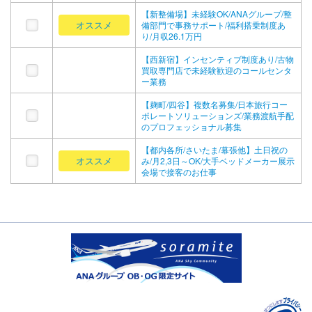
【新整備場】未経験OK/ANAグループ/整
オススメ
備部門で事務サポート/福利搭乗制度あ
り/月収26.1万円
【西新宿】インセンティブ制度あり/古物
買取専門店で未経験歓迎のコールセンタ
ー業務
【麹町/四谷】複数名募集/日本旅行コー
ポレートソリューションズ/業務渡航手配
のプロフェッショナル募集
【都内各所/さいたま/幕張他】土日祝の
オススメ
み/月2,3日～OK/大手ベッドメーカー展示
会場で接客のお仕事