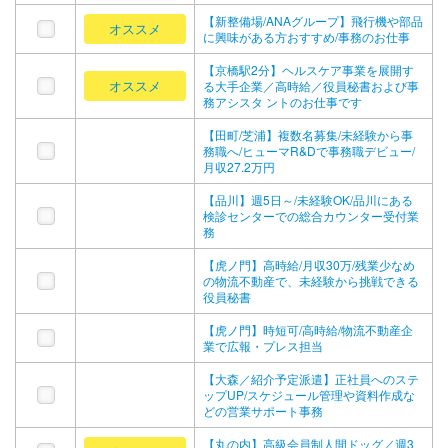
【新整備場/ANAグループ】飛行機や部品
オススメ
に興味がある方おすすめ/事務のお仕事
【京橋駅2分】ヘルスケア事業を展開す
オススメ
る大手企業／高時給／役員秘書および事
務アシスタ ントのお仕事です
【田町/芝浦】複数名募集/未経験から事
務職へ/ヒューマR&Dで事務職デビュー/
月収27.2万円
【品川】週5日～/未経験OK/品川にある
検診センターでの総合カウンター受付業
務
【虎ノ門】高時給/月収30万/残業少なめ
の物流不動産で、未経験から挑戦できる
役員秘書
【虎ノ門】時短可/高時給/物流不動産企
業で広報・プレス担当
【大森／紹介予定派遣】正社員へのステ
ップUP/スケジュール管理や資料作成な
どの営業サポート事務
【丸の内】高級会員制人間ドッグ／週3