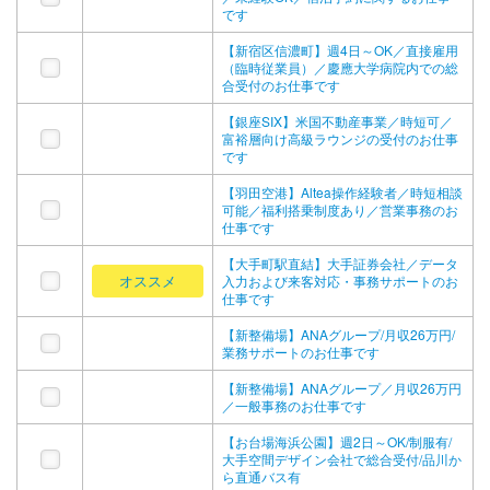
です
【新宿区信濃町】週4日～OK／直接雇用
（臨時従業員）／慶應大学病院内での総
合受付のお仕事です
【銀座SIX】米国不動産事業／時短可／
富裕層向け高級ラウンジの受付のお仕事
です
【羽田空港】Altea操作経験者／時短相談
可能／福利搭乗制度あり／営業事務のお
仕事です
【大手町駅直結】大手証券会社／データ
オススメ
入力および来客対応・事務サポートのお
仕事です
【新整備場】ANAグループ/月収26万円/
業務サポートのお仕事です
【新整備場】ANAグループ／月収26万円
／一般事務のお仕事です
【お台場海浜公園】週2日～OK/制服有/
大手空間デザイン会社で総合受付/品川か
ら直通バス有