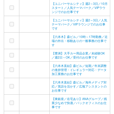
【ユニバーサルシティ】週2～3日／10月
スタート／人気テーマパーク／VIPラウ
ンジでのお仕事です
【ユニバーサルシティ】週2～3日／人気
テーマパーク／VIPラウンジでのお仕事
です
【六本木】森ビル／10時～17時勤務／近
場の外出・移動ありの一般事務の仕事で
す
【豊洲】大手カー用品企業／未経験OK
／週2日～OK／受付のお仕事です
【六本木直結】森ビル／短期／年末調整
の進捗管理・イレギュラー対応・データ
加工業務のお仕事です
【六本木直結】森ビル／海外メディア対
応／英語を活かす／広報アシスタントの
お仕事です
【東銀座／在宅あり】ANAグループ／残
業少なめで快適／バックオフィスのお仕
事です