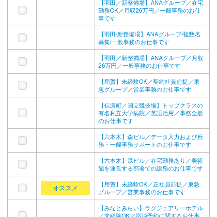
【羽田／新整備場】ANAグループ／在宅
勤務OK／月収26万円／一般事務のお仕
事です
【羽田/新整備場】ANAグループ/複数名
募集/一般事務のお仕事です
【羽田／新整備場】ANAグループ／月収
26万円／一般事務のお仕事です
【用賀】未経験OK／契約社員前提／東
急グループ／営業事務のお仕事です
【信濃町／国立競技場】トップクラスの
有名私立大学病院／英語活用／事務全般
のお仕事です
【六本木】森ビル／データ入力および庶
務・一般事務サポートのお仕事です
【六本木】森ビル／在宅勤務あり／美術
館を運営する部署での総務のお仕事です
【用賀】未経験OK／正社員前提／東急
オススメ
グループ／営業事務のお仕事です
【みなとみらい】ラグジュアリーホテル
／未経験OK／宿泊予約に関するお仕事