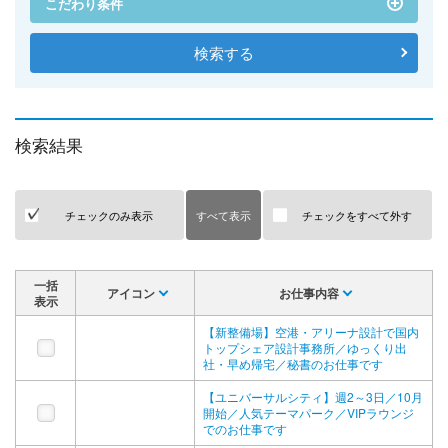
こだわり条件
検索結果
チェックのみ表示
すべて表示
チェックをすべて外す
一括
アイコン
お仕事内容
表示
【新整備場】空港・アリーナ設計で国内
トップシェア設計事務所／ゆっくり出
社・早め帰宅／秘書のお仕事です
【ユニバーサルシティ】週2～3日／10月
開始／人気テーマパーク／VIPラウンジ
でのお仕事です