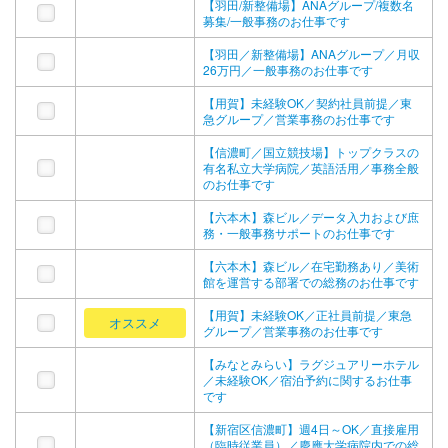
【羽田/新整備場】ANAグループ/複数名
募集/一般事務のお仕事です
【羽田／新整備場】ANAグループ／月収
26万円／一般事務のお仕事です
【用賀】未経験OK／契約社員前提／東
急グループ／営業事務のお仕事です
【信濃町／国立競技場】トップクラスの
有名私立大学病院／英語活用／事務全般
のお仕事です
【六本木】森ビル／データ入力および庶
務・一般事務サポートのお仕事です
【六本木】森ビル／在宅勤務あり／美術
館を運営する部署での総務のお仕事です
【用賀】未経験OK／正社員前提／東急
オススメ
グループ／営業事務のお仕事です
【みなとみらい】ラグジュアリーホテル
／未経験OK／宿泊予約に関するお仕事
です
【新宿区信濃町】週4日～OK／直接雇用
（臨時従業員）／慶應大学病院内での総