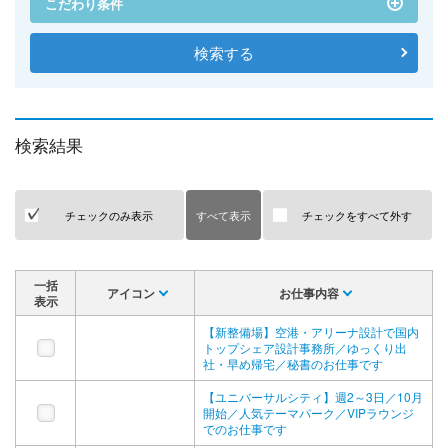
こだわり条件
検索結果
チェックのみ表示
すべて表示
チェックをすべて外す
一括
アイコン
お仕事内容
表示
【新整備場】空港・アリーナ設計で国内
トップシェア設計事務所／ゆっくり出
社・早め帰宅／秘書のお仕事です
【ユニバーサルシティ】週2～3日／10月
開始／人気テーマパーク／VIPラウンジ
でのお仕事です