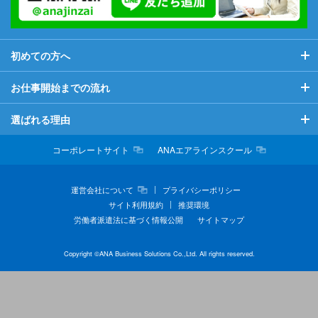
初めての方へ
初めての方へ
お仕事開始までの流れ
当社が初めての方へ
お仕事開始までの流れ
選ばれる理由
希望のお仕事につくために
マイページについて
選ばれる理由
コーポレートサイト
ANAエアラインスクール
お役立ち情報
よくある質問
充実した福利厚生
運営会社について
プライバシーポリシー
サイト利用規約
推奨環境
ビジネスマナー情報
スキルアップ支援
労働者派遣法に基づく情報公開
サイトマップ
派遣について
Copyright ©ANA Business Solutions Co.,Ltd. All rights reserved.
職業紹介について
スタッフインタビュー