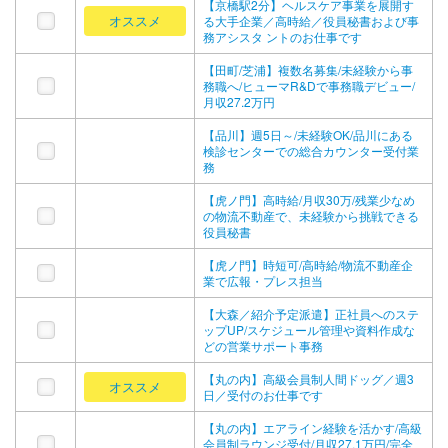
【京橋駅2分】ヘルスケア事業を展開す
オススメ
る大手企業／高時給／役員秘書および事
務アシスタ ントのお仕事です
【田町/芝浦】複数名募集/未経験から事
務職へ/ヒューマR&Dで事務職デビュー/
月収27.2万円
【品川】週5日～/未経験OK/品川にある
検診センターでの総合カウンター受付業
務
【虎ノ門】高時給/月収30万/残業少なめ
の物流不動産で、未経験から挑戦できる
役員秘書
【虎ノ門】時短可/高時給/物流不動産企
業で広報・プレス担当
【大森／紹介予定派遣】正社員へのステ
ップUP/スケジュール管理や資料作成な
どの営業サポート事務
【丸の内】高級会員制人間ドッグ／週3
オススメ
日／受付のお仕事です
【丸の内】エアライン経験を活かす/高級
会員制ラウンジ受付/月収27.1万円/完全