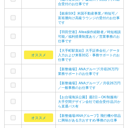
合受付のお仕事です
【銀座SIX】米国不動産事業／時短可／
富裕層向け高級ラウンジの受付のお仕事
です
【羽田空港】Altea操作経験者／時短相談
可能／福利搭乗制度あり／営業事務のお
仕事です
【大手町駅直結】大手証券会社／データ
オススメ
入力および来客対応・事務サポートのお
仕事です
【新整備場】ANAグループ/月収26万円/
業務サポートのお仕事です
【新整備場】ANAグループ／月収26万円
／一般事務のお仕事です
【お台場海浜公園】週2日～OK/制服有/
大手空間デザイン会社で総合受付/品川か
ら直通バス有
【新整備場/ANAグループ】飛行機や部品
オススメ
に興味がある方おすすめ/事務のお仕事