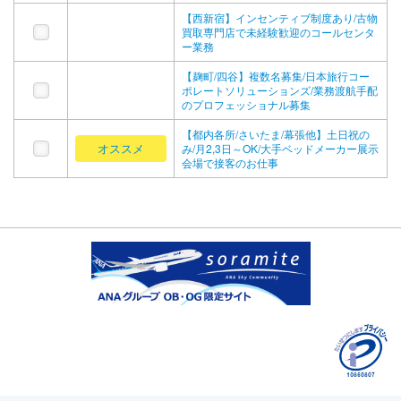
【西新宿】インセンティブ制度あり/古物
買取専門店で未経験歓迎のコールセンタ
ー業務
【麹町/四谷】複数名募集/日本旅行コー
ポレートソリューションズ/業務渡航手配
のプロフェッショナル募集
【都内各所/さいたま/幕張他】土日祝の
オススメ
み/月2,3日～OK/大手ベッドメーカー展示
会場で接客のお仕事