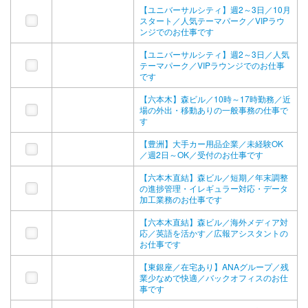
【ユニバーサルシティ】週2～3日／10月
スタート／人気テーマパーク／VIPラウ
ンジでのお仕事です
【ユニバーサルシティ】週2～3日／人気
テーマパーク／VIPラウンジでのお仕事
です
【六本木】森ビル／10時～17時勤務／近
場の外出・移動ありの一般事務の仕事で
す
【豊洲】大手カー用品企業／未経験OK
／週2日～OK／受付のお仕事です
【六本木直結】森ビル／短期／年末調整
の進捗管理・イレギュラー対応・データ
加工業務のお仕事です
【六本木直結】森ビル／海外メディア対
応／英語を活かす／広報アシスタントの
お仕事です
【東銀座／在宅あり】ANAグループ／残
業少なめで快適／バックオフィスのお仕
事です