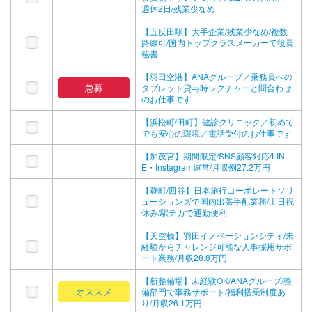
週休2日/残業少なめ
【五反田駅】大手企業/残業少なめ/複数
路線可/国内トップクラスメーカーで役員
秘書
【羽田空港】ANAグループ／乗務員への
急募
タブレット貸与時レクチャーと問合わせ
のお仕事です
【浜松町/田町】健診クリニック／初めて
でも安心の環境／電話受付のお仕事です
【加茂宮】期間限定/SNS顧客対応/LIN
E・Instagram運営/月収例27.2万円
【麹町/四谷】日本旅行コーポレートソリ
ューションズで国内出張手配業務/土日祝
休み/駅チカで通勤便利
【天空橋】羽田イノベーションシティ/未
経験からチャレンジ可能な人事採用サポ
ート業務/月収28.8万円
【新整備場】未経験OK/ANAグループ/整
オススメ
備部門で事務サポート/福利搭乗制度あ
り/月収26.1万円