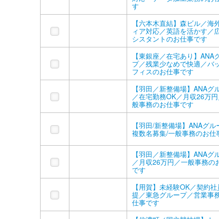
す
【六本木直結】森ビル／海
ィア対応／英語を活かす／
シスタントのお仕事です
【東銀座／在宅あり】ANA
プ／残業少なめで快適／バ
フィスのお仕事です
【羽田／新整備場】ANAグ
／在宅勤務OK／月収26万
般事務のお仕事です
【羽田/新整備場】ANAグル
複数名募集/一般事務のお仕
【羽田／新整備場】ANAグ
／月収26万円／一般事務の
です
【用賀】未経験OK／契約社
提／東急グループ／営業事
仕事です