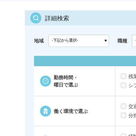
詳細検索
地域
職種
残
勤務時間・
曜日で選ぶ
シ
交
働く環境で選ぶ
分