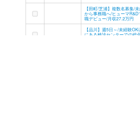
【田町/芝浦】複数名募集/
から事務職へ/ヒューマR&D
職デビュー/月収27.2万円
【品川】週5日～/未経験OK
にある検診センターでの総
ンター受付業務
【虎ノ門】高時給/月収30万
少なめの物流不動産で、未
ら挑戦できる役員秘書
【虎ノ門】時短可/高時給/
動産企業で広報・プレス担
【大森／紹介予定派遣】正
のステップUP/スケジュー
や資料作成などの営業サポ
務
【日本橋】週3日勤務/土日祝
エグゼクティブラウンジで受
直結でアクセス抜群