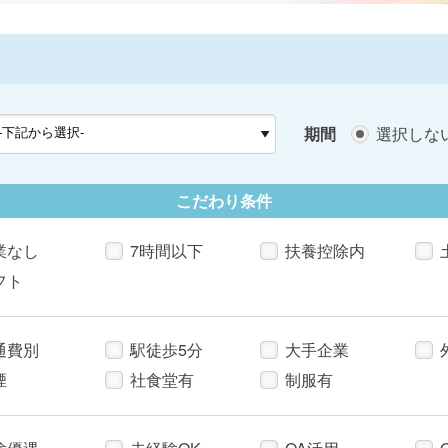
期間
選択しな
こだわり条件
業なし
7時間以下
扶養控除内
フト
通費別
駅徒歩5分
大手企業
煙
社食堂有
制服有