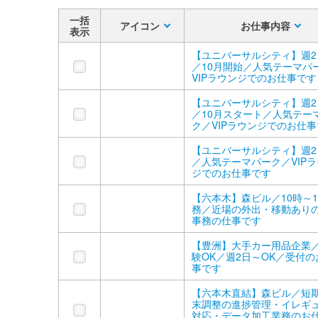
一括
アイコン
お仕事内容
表示
【ユニバーサルシティ】週2
／10月開始／人気テーマパ
VIPラウンジでのお仕事です
【ユニバーサルシティ】週2
／10月スタート／人気テー
ク／VIPラウンジでのお仕
【ユニバーサルシティ】週2
／人気テーマパーク／VIP
ジでのお仕事です
【六本木】森ビル／10時～1
務／近場の外出・移動あり
事務の仕事です
【豊洲】大手カー用品企業
験OK／週2日～OK／受付の
事です
【六本木直結】森ビル／短
末調整の進捗管理・イレギ
対応・データ加工業務のお