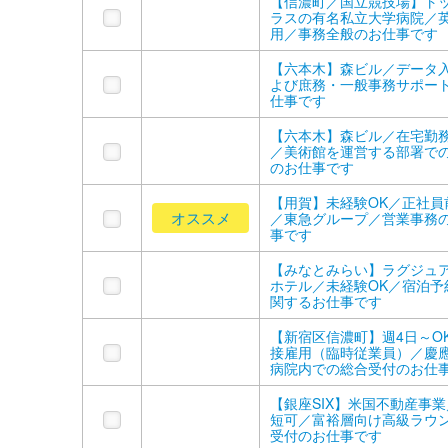
【信濃町／国立競技場】ト
ラスの有名私立大学病院／
用／事務全般のお仕事です
【六本木】森ビル／データ
よび庶務・一般事務サポー
仕事です
【六本木】森ビル／在宅勤
／美術館を運営する部署で
のお仕事です
【用賀】未経験OK／正社員
オススメ
／東急グループ／営業事務
事です
【みなとみらい】ラグジュ
ホテル／未経験OK／宿泊予
関するお仕事です
【新宿区信濃町】週4日～O
接雇用（臨時従業員）／慶
病院内での総合受付のお仕
【銀座SIX】米国不動産事
短可／富裕層向け高級ラウ
受付のお仕事です