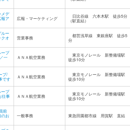
外メデ
日比谷線 六本木駅 徒歩5分
広報ア
広報・マーケティング
（駅直結）
グルー
都営浅草線 東銀座駅 徒歩5
ックオ
営業事務
分
ループ
東京モノレール 新整備場駅
円／一
ＡＮＡ航空業務
徒歩10分
ープ/
東京モノレール 新整備場駅
ＡＮＡ航空業務
事です
徒歩10分
ループ
東京モノレール 新整備場駅
お仕事
ＡＮＡ航空業務
徒歩10分
員前
務のお
一般事務
東急田園都市線 用賀駅 直結