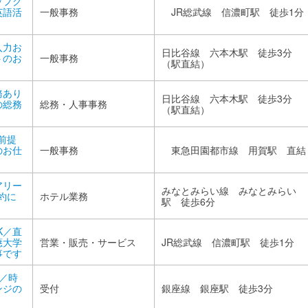
ップク
英語活
一般事務
JR総武線 信濃町駅 徒歩1分
入力お
日比谷線 六本木駅 徒歩3分
トのお
一般事務
（駅直結）
務あり
日比谷線 六本木駅 徒歩3分
の総務
総務・人事事務
（駅直結）
前提
のお仕
一般事務
東急田園都市線 用賀駅 直結
アリー
みなとみらい線 みなとみらい
約に
ホテル業務
駅 徒歩6分
K／直
應大学
営業・販売・サービス
JR総武線 信濃町駅 徒歩1分
事です
業／時
ンジの
受付
銀座線 銀座駅 徒歩3分