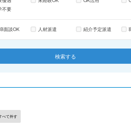
験優遇
未経験OK
OA活用
学不要
EB面談OK
人材派遣
紹介予定派遣
すべて外す