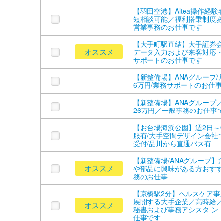
【羽田空港】Altea操作経
短相談可能／福利搭乗制度
営業事務のお仕事です
【大手町駅直結】大手証券
オススメ
データ入力および来客対応
サポートのお仕事です
【新整備場】ANAグループ/
6万円/業務サポートのお仕
【新整備場】ANAグループ
26万円／一般事務のお仕事
【お台場海浜公園】週2日～O
服有/大手空間デザイン会社
受付/品川から直通バス有
【新整備場/ANAグループ】
オススメ
や部品に興味がある方おすす
務のお仕事
【京橋駅2分】ヘルスケア事
展開する大手企業／高時給
オススメ
秘書および事務アシスタ ン
仕事です