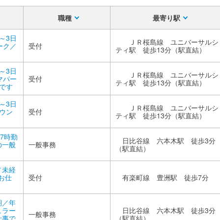
職種
最寄り駅
～3日
ＪＲ桜島線 ユニバーサルシ
ーク／
受付
ティ駅 徒歩13分（駅直結）
～3日
ＪＲ桜島線 ユニバーサルシ
マパー
受付
ティ駅 徒歩13分（駅直結）
事です
～3日
ＪＲ桜島線 ユニバーサルシ
ラウン
受付
ティ駅 徒歩13分（駅直結）
7時勤
日比谷線 六本木駅 徒歩3分
の一般
一般事務
（駅直結）
／未経
お仕
受付
有楽町線 豊洲駅 徒歩7分
期／年
ュラー
日比谷線 六本木駅 徒歩3分
一般事務
仕事で
（駅直結）