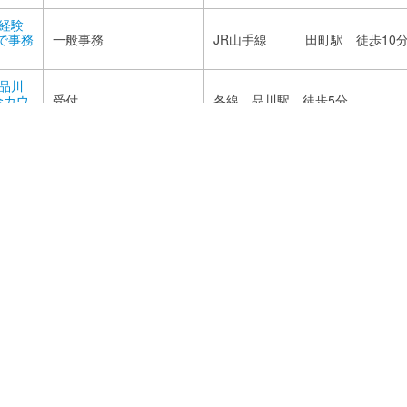
未経験
で事務
一般事務
JR山手線 田町駅 徒歩10
/品川
合カウ
受付
各線 品川駅 徒歩5分
/残業
銀座線 虎ノ門ヒルズ駅徒歩3
経験か
秘書業務
分
物流不
銀座線 虎ノ門ヒルズ駅徒歩3
広報・マーケティング
当
分
社員へ
ル管理
JR京浜東北線・根岸線 大森
営業事務
ート事
駅 徒歩3分
休み/
付/駅
サービス
銀座線 日本橋駅 直結