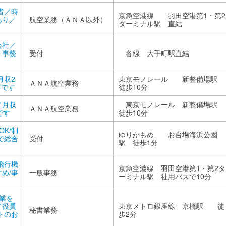
験者／時
京急空港線 羽田空港第1・第2
あり／
航空業務（ＡＮＡ以外）
ターミナル駅 直結
会社／
・事務
受付
各線 大手町駅直結
月収2
東京モノレール 新整備場駅
ＡＮＡ航空業務
事です
徒歩10分
／月収
東京モノレール 新整備場駅
ＡＮＡ航空業務
です
徒歩10分
K/制
ゆりかもめ お台場海浜公園
で総合
受付
駅 徒歩1分
飛行機
京急空港線 羽田空港第1・第2タ
め/事
一般事務
ーミナル駅 社用バスで10分
業を
／役員
東京メトロ銀座線 京橋駅 徒
秘書業務
トのお
歩2分