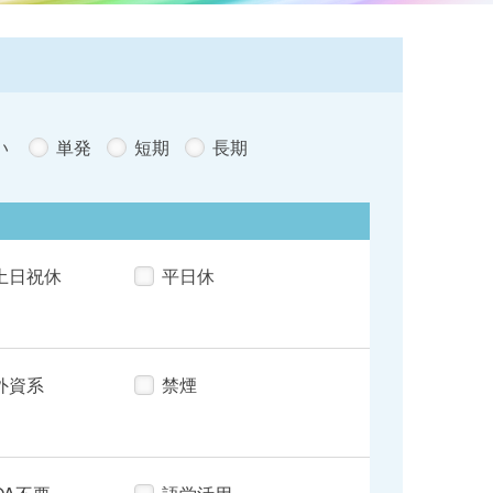
い
単発
短期
長期
土日祝休
平日休
外資系
禁煙