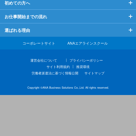
初めての方へ
お仕事開始までの流れ
当社が初めての方へ
お仕事開始までの流れ
選ばれる理由
希望のお仕事につくために
マイページについて
選ばれる理由
コーポレートサイト
ANAエアラインスクール
お役立ち情報
よくある質問
充実した福利厚生
運営会社について
プライバシーポリシー
サイト利用規約
推奨環境
ビジネスマナー情報
スキルアップ支援
労働者派遣法に基づく情報公開
サイトマップ
派遣について
Copyright ©ANA Business Solutions Co.,Ltd. All rights reserved.
職業紹介について
スタッフインタビュー
らくらくWEB登録