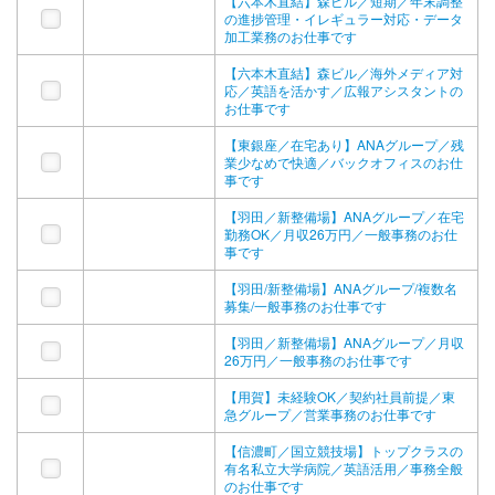
の進捗管理・イレギュラー対応・データ
加工業務のお仕事です
【六本木直結】森ビル／海外メディア対
応／英語を活かす／広報アシスタントの
お仕事です
【東銀座／在宅あり】ANAグループ／残
業少なめで快適／バックオフィスのお仕
事です
【羽田／新整備場】ANAグループ／在宅
勤務OK／月収26万円／一般事務のお仕
事です
【羽田/新整備場】ANAグループ/複数名
募集/一般事務のお仕事です
【羽田／新整備場】ANAグループ／月収
26万円／一般事務のお仕事です
【用賀】未経験OK／契約社員前提／東
急グループ／営業事務のお仕事です
【信濃町／国立競技場】トップクラスの
有名私立大学病院／英語活用／事務全般
のお仕事です