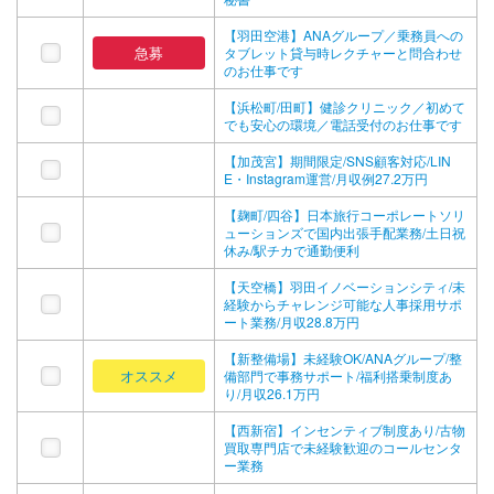
【羽田空港】ANAグループ／乗務員への
急募
タブレット貸与時レクチャーと問合わせ
のお仕事です
【浜松町/田町】健診クリニック／初めて
でも安心の環境／電話受付のお仕事です
【加茂宮】期間限定/SNS顧客対応/LIN
E・Instagram運営/月収例27.2万円
【麹町/四谷】日本旅行コーポレートソリ
ューションズで国内出張手配業務/土日祝
休み/駅チカで通勤便利
【天空橋】羽田イノベーションシティ/未
経験からチャレンジ可能な人事採用サポ
ート業務/月収28.8万円
【新整備場】未経験OK/ANAグループ/整
オススメ
備部門で事務サポート/福利搭乗制度あ
り/月収26.1万円
【西新宿】インセンティブ制度あり/古物
買取専門店で未経験歓迎のコールセンタ
ー業務