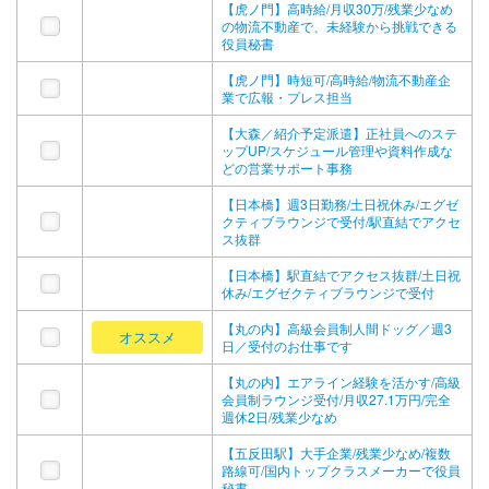
【虎ノ門】高時給/月収30万/残業少なめ
の物流不動産で、未経験から挑戦できる
役員秘書
【虎ノ門】時短可/高時給/物流不動産企
業で広報・プレス担当
【大森／紹介予定派遣】正社員へのステ
ップUP/スケジュール管理や資料作成な
どの営業サポート事務
【日本橋】週3日勤務/土日祝休み/エグゼ
クティブラウンジで受付/駅直結でアクセ
ス抜群
【日本橋】駅直結でアクセス抜群/土日祝
休み/エグゼクティブラウンジで受付
【丸の内】高級会員制人間ドッグ／週3
オススメ
日／受付のお仕事です
【丸の内】エアライン経験を活かす/高級
会員制ラウンジ受付/月収27.1万円/完全
週休2日/残業少なめ
【五反田駅】大手企業/残業少なめ/複数
路線可/国内トップクラスメーカーで役員
秘書