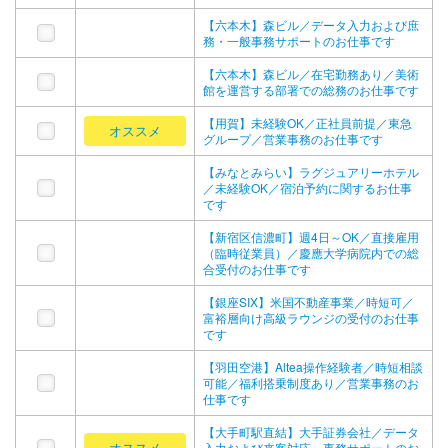
【六本木】森ビル／データ入力および庶
務・一般事務サポートのお仕事です
【六本木】森ビル／在宅勤務あり／美術
館を運営する部署での総務のお仕事です
【用賀】未経験OK／正社員前提／東急
オススメ
グループ／営業事務のお仕事です
【みなとみらい】ラグジュアリーホテル
／未経験OK／宿泊予約に関するお仕事
です
【新宿区信濃町】週4日～OK／直接雇用
（臨時従業員）／慶應大学病院内での総
合受付のお仕事です
【銀座SIX】米国不動産事業／時短可／
富裕層向け高級ラウンジの受付のお仕事
です
【羽田空港】Altea操作経験者／時短相談
可能／福利搭乗制度あり／営業事務のお
仕事です
【大手町駅直結】大手証券会社／データ
オススメ
入力および来客対応・事務サポートのお