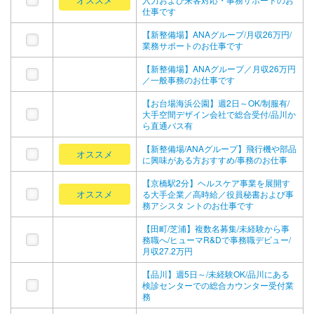
仕事です
【新整備場】ANAグループ/月収26万円/
業務サポートのお仕事です
【新整備場】ANAグループ／月収26万円
／一般事務のお仕事です
【お台場海浜公園】週2日～OK/制服有/
大手空間デザイン会社で総合受付/品川か
ら直通バス有
【新整備場/ANAグループ】飛行機や部品
オススメ
に興味がある方おすすめ/事務のお仕事
【京橋駅2分】ヘルスケア事業を展開す
オススメ
る大手企業／高時給／役員秘書および事
務アシスタ ントのお仕事です
【田町/芝浦】複数名募集/未経験から事
務職へ/ヒューマR&Dで事務職デビュー/
月収27.2万円
【品川】週5日～/未経験OK/品川にある
検診センターでの総合カウンター受付業
務