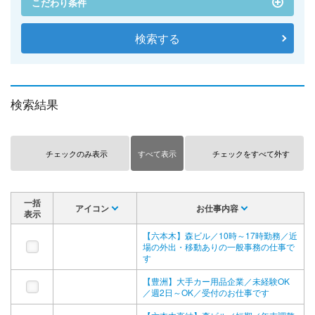
こだわり条件
検索結果
チェックのみ表示
すべて表示
チェックをすべて外す
一括
アイコン
お仕事内容
表示
【六本木】森ビル／10時～17時勤務／近
場の外出・移動ありの一般事務の仕事で
す
【豊洲】大手カー用品企業／未経験OK
／週2日～OK／受付のお仕事です
【六本木直結】森ビル／短期／年末調整