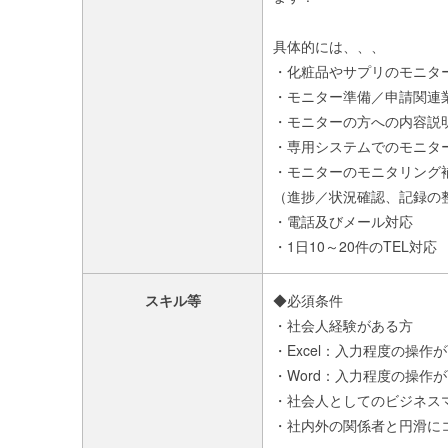
具体的には、、、
・化粧品やサプリのモニタ
・モニター準備／申請関連
・モニターの方への内容説
・専用システムでのモニタ
・モニターのモニタリング
（進捗／状況確認、記録の
・電話及びメール対応
・1日10～20件のTEL対応
スキル等
◆必須条件
・社会人経験がある方
・Excel：入力程度の操作
・Word：入力程度の操作
・社会人としてのビジネス
・社内外の関係者と円滑に