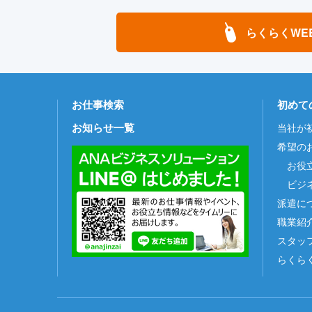
らくらくWE
お仕事検索
初めて
お知らせ一覧
当社が
希望の
お役
ビジ
派遣に
職業紹
スタッ
らくら