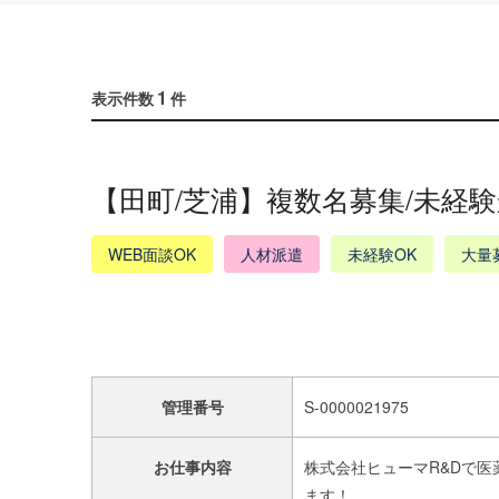
1
表示件数
件
【田町/芝浦】複数名募集/未経験
WEB面談OK
人材派遣
未経験OK
大量
管理番号
S-0000021975
お仕事内容
株式会社ヒューマR&Dで医
ます！