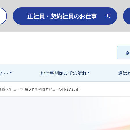
正社員・契約社員のお仕事
企
方へ
お仕事開始までの流れ
選ば
京）
職へ/ヒューマR&Dで事務職デビュー/月収27.2万円