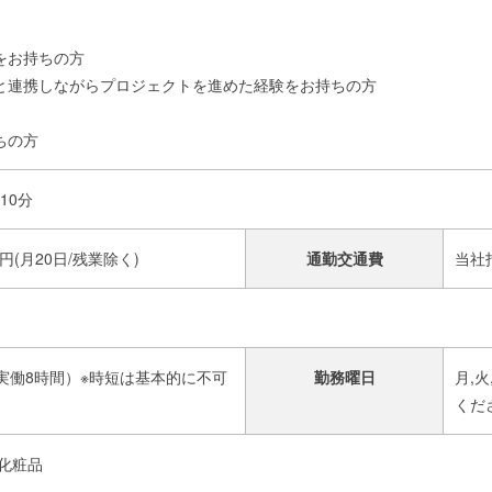
をお持ちの方
と連携しながらプロジェクトを進めた経験をお持ちの方
ちの方
10分
万円(月20日/残業除く)
通勤交通費
当社
60分/実働8時間）※時短は基本的に不可
勤務曜日
月,
月
くだ
化粧品