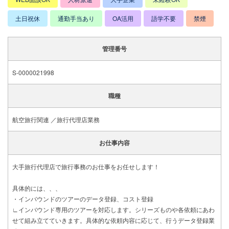
土日祝休
通勤手当あり
OA活用
語学不要
禁煙
管理番号
S-0000021998
職種
航空旅行関連 ／旅行代理店業務
お仕事内容
大手旅行代理店で旅行事務のお仕事をお任せします！
具体的には、、、
・インバウンドのツアーのデータ登録、コスト登録
∟インバウンド専用のツアーを対応します。シリーズものや各依頼にあわ
せて組み立てていきます。具体的な依頼内容に応じて、行うデータ登録業