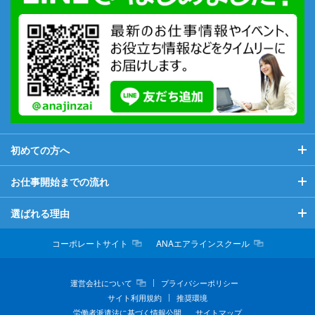
初めての方へ
初めての方へ
お仕事開始までの流れ
当社が初めての方へ
お仕事開始までの流れ
選ばれる理由
希望のお仕事につくために
マイページについて
選ばれる理由
コーポレートサイト
ANAエアラインスクール
お役立ち情報
よくある質問
充実した福利厚生
運営会社について
プライバシーポリシー
サイト利用規約
推奨環境
ビジネスマナー情報
スキルアップ支援
労働者派遣法に基づく情報公開
サイトマップ