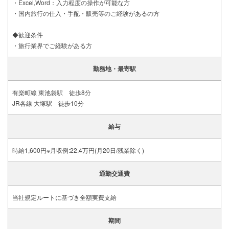
・Excel,Word：入力程度の操作が可能な方
・国内旅行の仕入・手配・販売等のご経験があるの方
◆歓迎条件
・旅行業界でご経験がある方
勤務地・最寄駅
有楽町線 東池袋駅 徒歩8分
JR各線 大塚駅 徒歩10分
給与
時給1,600円※月収例:22.4万円(月20日/残業除く)
通勤交通費
当社規定ルートに基づき全額実費支給
期間