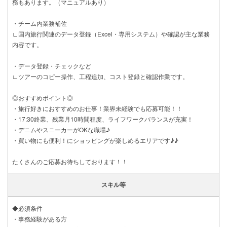
務もあります。（マニュアルあり）
・チーム内業務補佐
∟国内旅行関連のデータ登録（Excel・専用システム）や確認が主な業務
内容です。
・データ登録・チェックなど
∟ツアーのコピー操作、工程追加、コスト登録と確認作業です。
◎おすすめポイント◎
・旅行好きにおすすめのお仕事！業界未経験でも応募可能！！
・17:30終業、残業月10時間程度、ライフワークバランスが充実！
・デニムやスニーカーがOKな職場♪
・買い物にも便利！にショッピングが楽しめるエリアです♪♪
たくさんのご応募お待ちしております！！
スキル等
◆必須条件
・事務経験がある方