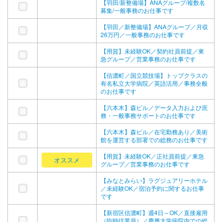
【羽田/新整備場】ANAグループ/複数名
募集/一般事務のお仕事です
【羽田／新整備場】ANAグループ／月収
26万円／一般事務のお仕事です
【用賀】未経験OK／契約社員前提／東
急グループ／営業事務のお仕事です
【信濃町／国立競技場】トップクラスの
有名私立大学病院／英語活用／事務全般
のお仕事です
【六本木】森ビル／データ入力および庶
務・一般事務サポートのお仕事です
【六本木】森ビル／在宅勤務あり／美術
館を運営する部署での総務のお仕事です
【用賀】未経験OK／正社員前提／東急
オススメ
グループ／営業事務のお仕事です
【みなとみらい】ラグジュアリーホテル
／未経験OK／宿泊予約に関するお仕事
です
【新宿区信濃町】週4日～OK／直接雇用
（臨時従業員）／慶應大学病院内での総