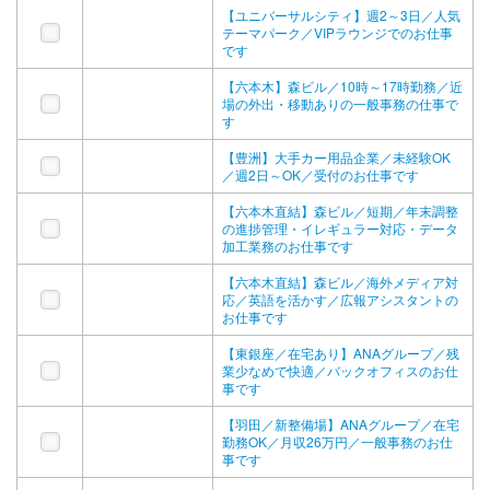
【ユニバーサルシティ】週2～3日／人気
テーマパーク／VIPラウンジでのお仕事
です
【六本木】森ビル／10時～17時勤務／近
場の外出・移動ありの一般事務の仕事で
す
【豊洲】大手カー用品企業／未経験OK
／週2日～OK／受付のお仕事です
【六本木直結】森ビル／短期／年末調整
の進捗管理・イレギュラー対応・データ
加工業務のお仕事です
【六本木直結】森ビル／海外メディア対
応／英語を活かす／広報アシスタントの
お仕事です
【東銀座／在宅あり】ANAグループ／残
業少なめで快適／バックオフィスのお仕
事です
【羽田／新整備場】ANAグループ／在宅
勤務OK／月収26万円／一般事務のお仕
事です