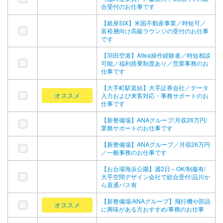
合受付のお仕事です
【銀座SIX】米国不動産事業／時短可／
富裕層向け高級ラウンジの受付のお仕事
です
【羽田空港】Altea操作経験者／時短相談
可能／福利搭乗制度あり／営業事務のお
仕事です
【大手町駅直結】大手証券会社／データ
オススメ
入力および来客対応・事務サポートのお
仕事です
【新整備場】ANAグループ/月収26万円/
業務サポートのお仕事です
【新整備場】ANAグループ／月収26万円
／一般事務のお仕事です
【お台場海浜公園】週2日～OK/制服有/
大手空間デザイン会社で総合受付/品川か
ら直通バス有
【新整備場/ANAグループ】飛行機や部品
オススメ
に興味がある方おすすめ/事務のお仕事