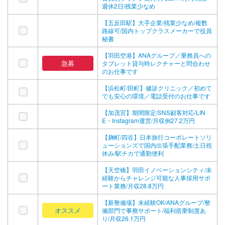
週休2日/残業少なめ
【五反田駅】大手企業/残業少なめ/複数
路線可/国内トップクラスメーカーで役員
秘書
【羽田空港】ANAグループ／乗務員への
急募
タブレット貸与時レクチャーと問合わせ
のお仕事です
【浜松町/田町】健診クリニック／初めて
でも安心の環境／電話受付のお仕事です
【加茂宮】期間限定/SNS顧客対応/LIN
E・Instagram運営/月収例27.2万円
【麹町/四谷】日本旅行コーポレートソリ
ューションズで国内出張手配業務/土日祝
休み/駅チカで通勤便利
【天空橋】羽田イノベーションシティ/未
経験からチャレンジ可能な人事採用サポ
ート業務/月収28.8万円
【新整備場】未経験OK/ANAグループ/整
オススメ
備部門で事務サポート/福利搭乗制度あ
り/月収26.1万円