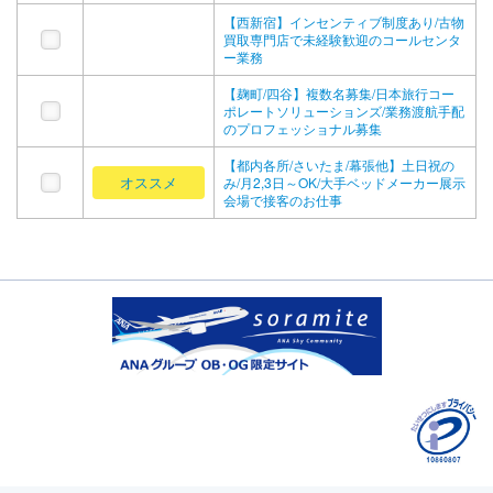
【西新宿】インセンティブ制度あり/古物
買取専門店で未経験歓迎のコールセンタ
ー業務
【麹町/四谷】複数名募集/日本旅行コー
ポレートソリューションズ/業務渡航手配
のプロフェッショナル募集
【都内各所/さいたま/幕張他】土日祝の
オススメ
み/月2,3日～OK/大手ベッドメーカー展示
会場で接客のお仕事