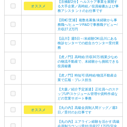
【京橋駅2分】ヘルスケア事業を展開す
オススメ
る大手企業／高時給／役員秘書および事
務アシスタ ントのお仕事です
【田町/芝浦】複数名募集/未経験から事
務職へ/ヒューマR&Dで事務職デビュー/
月収27.2万円
【品川】週5日～/未経験OK/品川にある
検診センターでの総合カウンター受付業
務
【虎ノ門】高時給/月収30万/残業少なめ
の物流不動産で、未経験から挑戦できる
役員秘書
【虎ノ門】時短可/高時給/物流不動産企
業で広報・プレス担当
【大森／紹介予定派遣】正社員へのステ
ップUP/スケジュール管理や資料作成な
どの営業サポート事務
【丸の内】高級会員制人間ドッグ／週3
オススメ
日／受付のお仕事です
【丸の内】エアライン経験を活かす/高級
会員制ラウンジ受付/月収27.1万円/完全