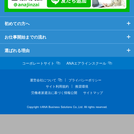
初めての方へ
初めての方へ
お仕事開始までの流れ
当社が初めての方へ
お仕事開始までの流れ
選ばれる理由
希望のお仕事につくために
マイページについて
選ばれる理由
コーポレートサイト
ANAエアラインスクール
お役立ち情報
よくある質問
充実した福利厚生
運営会社について
プライバシーポリシー
サイト利用規約
推奨環境
ビジネスマナー情報
スキルアップ支援
労働者派遣法に基づく情報公開
サイトマップ
派遣について
Copyright ©ANA Business Solutions Co.,Ltd. All rights reserved.
職業紹介について
スタッフインタビュー